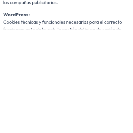
las campañas publicitarias.
Contacta con nosotros
WordPress:
Cookies técnicas y funcionales necesarias para el correcto
funcionamiento de la web, la gestión del inicio de sesión de
usuarios, y la personalización de la interfaz.
Elementor:
Cookies utilizadas por el constructor visual Elementor para
garantizar el correcto funcionamiento y visualización del
contenido dinámico del sitio web. Estas cookies no recogen
datos personales de los usuarios.
Modificación de las condiciones
DESIGN BY NOAL SL se reserva expresamente el derecho a
modificar unilateralmente, total o
parcialmente, sin necesidad de previo aviso, la presente
Política de Cookies. El usuario reconoce y